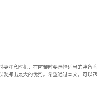
时要注意时机；在防御时要选择适当的装备牌
以发挥出最大的优势。希望通过本文，可以帮