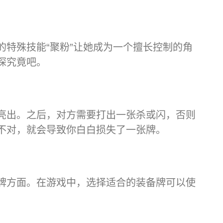
特殊技能“聚粉”让她成为一个擅长控制的角
探究竟吧。
亮出。之后，对方需要打出一张杀或闪，否则
不对，就会导致你白白损失了一张牌。
牌方面。在游戏中，选择适合的装备牌可以使