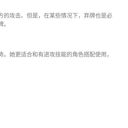
方的攻击。但是，在某些情况下，弃牌也是必
牌。
势。她更适合和有进攻技能的角色搭配使用，