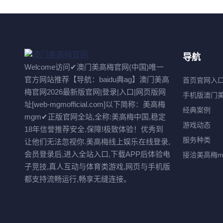
导航
Welcome访问✔澳门美高梅官网(中国)唯一
官方网站推荐【导航：baidu典ag】澳门美高
首页官网入
梅官网2026最新版官网|登录|入口|网页版网
手机版澳门
址[web-mgmofficial.com]以下简称：美高梅
经典案例
mgm✔正版官网全站,全称:美高梅中国,稳定
游戏动态
18年信誉推荐安全.保障!极致体验！优秀到
服务种类
让他们无法忽视你.美高梅线上娱乐在线登录,
会员登录后,进入全站入口,下载APP后体验电
接洽美高梅m
子竞技,真人互动与体育类游戏,网页与手机版
都支持流畅运行,畅享无缝连接。