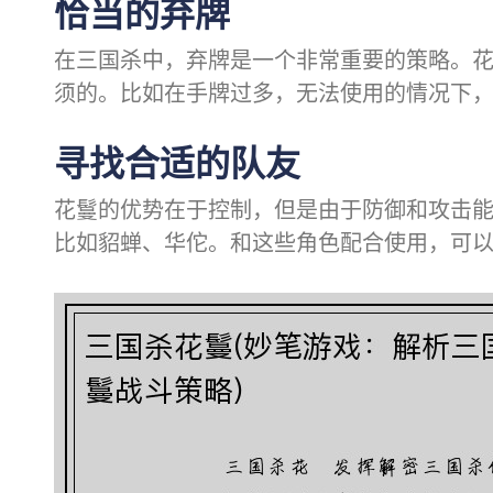
恰当的弃牌
在三国杀中，弃牌是一个非常重要的策略。
须的。比如在手牌过多，无法使用的情况下
寻找合适的队友
花鬘的优势在于控制，但是由于防御和攻击
比如貂蝉、华佗。和这些角色配合使用，可