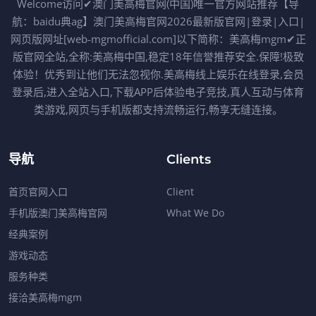
Welcome访问✔澳门美高梅官网(中国)唯一官方网站推荐【导
航：baidu典ag】澳门美高梅官网2026最新版官网|登录|入口|
网页版网址[web-mgmofficial.com]以下简称：美高梅mgm✔正
版官网全站,全称:美高梅中国,稳定18年信誉推荐安全.保障!极致
体验！优秀到让他们无法忽视你.美高梅线上娱乐在线登录,会员
登录后,进入全站入口,下载APP后体验电子竞技,真人互动与体育
类游戏,网页与手机版都支持流畅运行,畅享无缝连接。
导航
Clients
首页官网入口
Client
手机版澳门美高梅官网
What We Do
经典案例
游戏动态
服务种类
接洽美高梅mgm