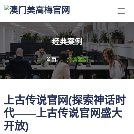
经典案例
首页
经典案例
上古传说官网(探索神话时
代——上古传说官网盛大
开放)