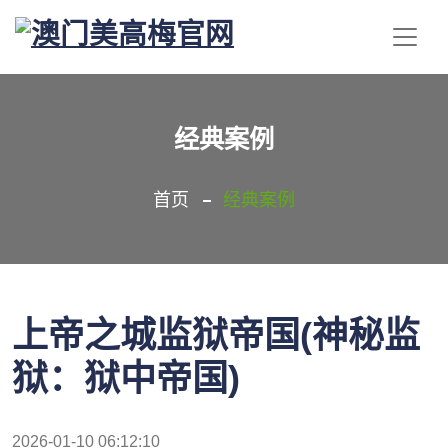
经典案例
首页
经典案例
上帝之城监狱帝国(神秘监
狱：狱中帝国)
2026-01-10 06:12:10