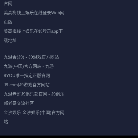
官网
美高梅线上娱乐在线登录Web网
页版
美高梅线上娱乐在线登录app下
载地址
九游会(J9) - J9游戏官方网站
九游(中国)官方网站 - 九游
9YOU唯一指定正版官网
J9.com|J9游戏官方网站
九游老哥J9俱乐部官网 - J9俱乐
部老哥交流社区
金沙娱乐-金沙娱乐(中国)官方网
站