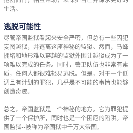
抱团而行，相互帮助，以保护自己并谋求更好的
生活。
逃脱可能性
尽管帝国监狱看起来安全严密，但总有一些囚犯
妄图越狱，并逃离这座神秘的监狱。然而，马蜂
拥堵和地形难以穿越的监狱外围让越狱成为了一
项难以完成的任务。同时，警卫队伍也非常有素
质，任何人都很难轻易逃脱。但是，对于一个低
调且有计划的罪犯，几乎是不可能的事情也能够
创造奇迹。
总之，帝国监狱是一个神秘的地方。它为罪犯提
供了一个保护所，同时也是一个困厄的陷阱。帝
国监狱--被称为帝国狱中千万大帝国。